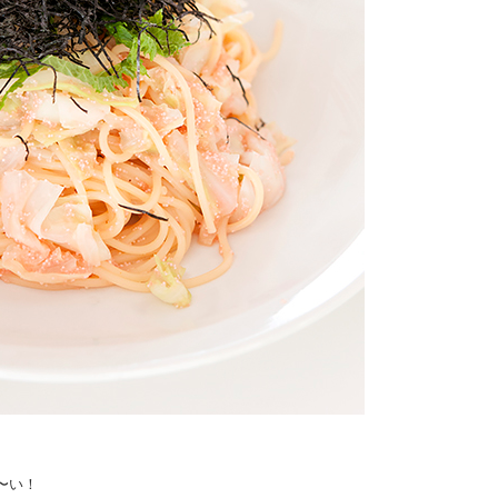
。
〜い！