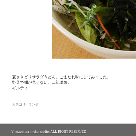
夏さきどりサラダうどん。ごまだれ味にしてみました。
野菜で麺が見えない、二郎現象。
ギルティ！
カテゴリ
:
ランチ
(c)
macchina kitchin studio. ALL RIGHT RESERVED